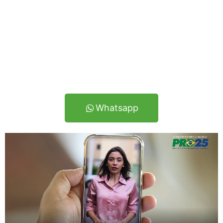
“Bem-vindo à
Produtora Digital Eventos.
Somos
especializados em gravação e edição de vídeos
políticos para campanhas eleitorais. Com anos de
experiência no setor, ajudamos candidatos a se
destacarem com conteúdos visuais impactantes e
profissionais.”
Whatsapp