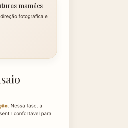
futuras mamães
direção fotográfica e
nsaio
ação
. Nessa fase, a
entir confortável para