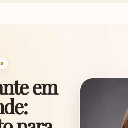
MS
ante em
de:
to para