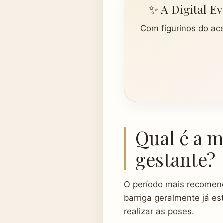
✨ A Digital E
Com figurinos do ace
Qual é a m
gestante?
O período mais recomen
barriga geralmente já e
realizar as poses.