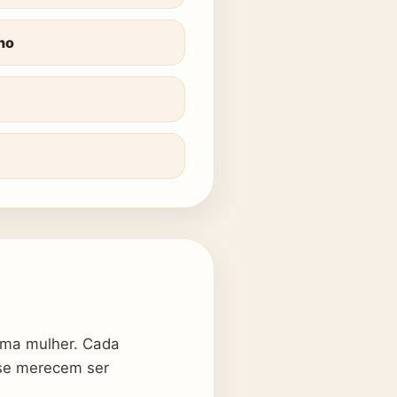
no
uma mulher. Cada
ase merecem ser