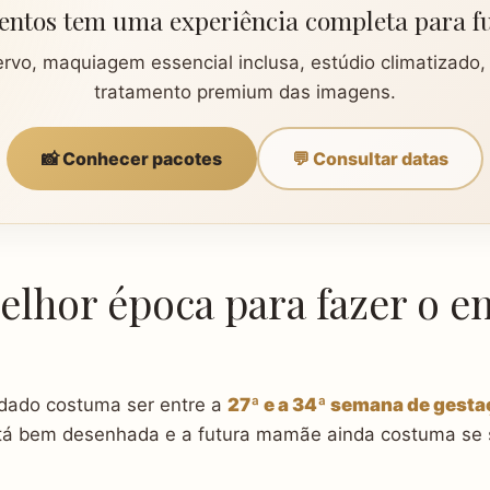
ventos tem uma experiência completa para 
rvo, maquiagem essencial inclusa, estúdio climatizado, 
tratamento premium das imagens.
📸 Conhecer pacotes
💬 Consultar datas
elhor época para fazer o e
dado costuma ser entre a
27ª e a 34ª semana de gest
stá bem desenhada e a futura mamãe ainda costuma se s