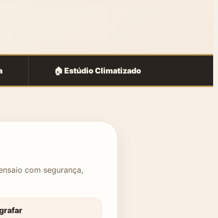
a
🏠 Estúdio Climatizado
 ensaio com segurança,
grafar