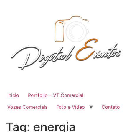
Ir
para
o
conteúdo
Inicio
Portfolio – VT Comercial
Vozes Comerciais
Foto e Vídeo
Contato
Tag:
energia