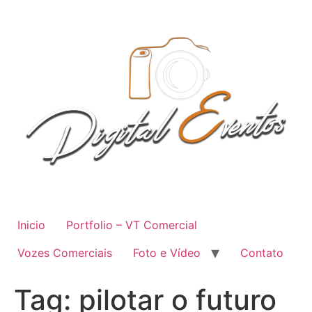
Ir
para
o
conteúdo
Inicio
Portfolio – VT Comercial
Vozes Comerciais
Foto e Vídeo
Contato
Tag:
pilotar o futuro