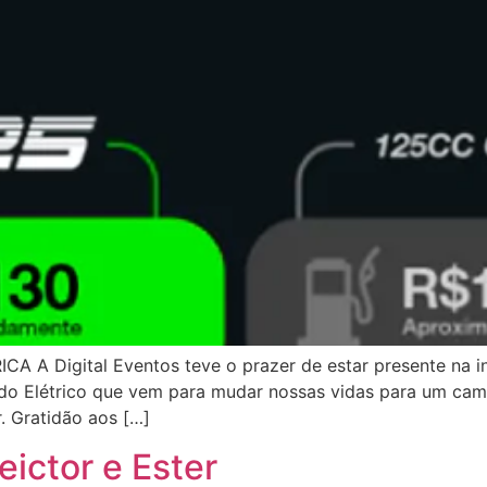
A Digital Eventos teve o prazer de estar presente na 
o Elétrico que vem para mudar nossas vidas para um cami
. Gratidão aos […]
eictor e Ester